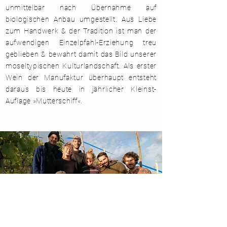
unmittelbar nach Übernahme auf
biologischen Anbau umgestellt. Aus Liebe
zum Handwerk & der Tradition ist man der
aufwendigen Einzelpfahl-Erziehung treu
geblieben & bewahrt damit das Bild unserer
moseltypischen Kulturlandschaft. Als erster
Wein der Manufaktur überhaupt entsteht
daraus bis heute in jährlicher Kleinst-
Auflage »Mutterschiff«.