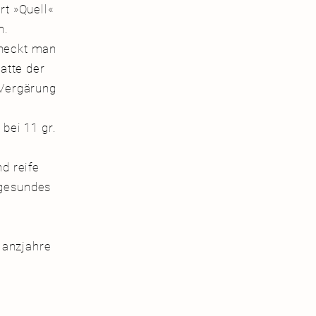
rt »Quell«
n.
hmeckt man
atte der
 Vergärung
bei 11 gr.
d reife
 gesundes
.
lanzjahre