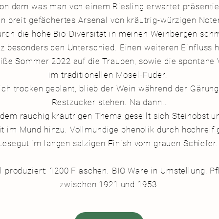
von dem was man von einem Riesling erwartet präsentie
in breit gefächertes Arsenal von kräutrig-würzigen Note
urch die hohe Bio-Diversität in meinen Weinbergen sc
nz besonders den Unterschied. Einen weiteren Einfluss h
iße Sommer 2022 auf die Trauben, sowie die spontane
im traditionellen Mosel-Fuder.
ich trocken geplant, blieb der Wein während der Gärung 
Restzucker stehen. Na dann..
dem rauchig kräutrigen Thema gesellt sich Steinobst un
it im Mund hinzu. Vollmundige phenolik durch hochreif
Lesegut im langen salzigen Finish vom grauen Schiefer
l produziert: 1200 Flaschen. BIO Ware in Umstellung. Pf
zwischen 1921 und 1953.