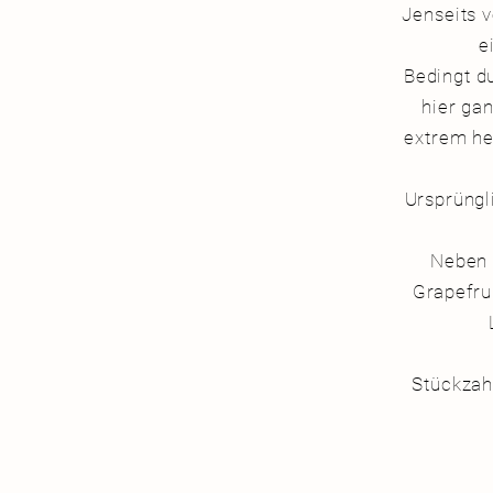
Jenseits 
e
Bedingt d
hier ga
extrem he
Ursprüngl
Neben 
Grapefru
Stückzah