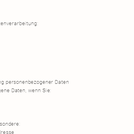
atenverarbeitung:
ung personenbezogener Daten
ene Daten, wenn Sie:
en
n
besondere:
Adresse