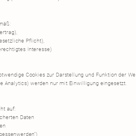
gemäß:
Vertrag),
gesetzliche Pflicht),
berechtigtes Interesse)
otwendige Cookies zur Darstellung und Funktion der W
le Analytics) werden nur mit Einwilligung eingesetzt.
ht auf:
eicherten Daten
aten
rgessenwerden“)