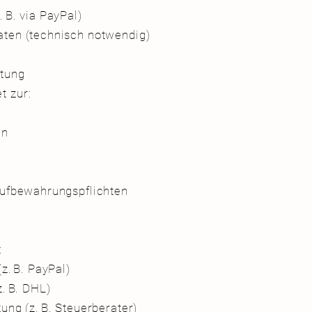
. B. via PayPal)
aten (technisch notwendig)
eitung
et zur:
gen
Aufbewahrungspflichten
:
z. B. PayPal)
z. B. DHL)
ung (z. B. Steuerberater)