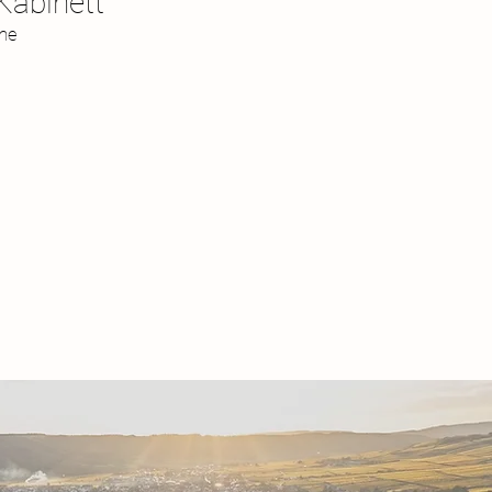
Kabinett
ine
e
ht
.
l,