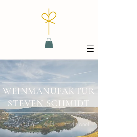
WEINMANUFAKTUR
STEVEN SCHMIDT
hochwertig | wild | traditionell